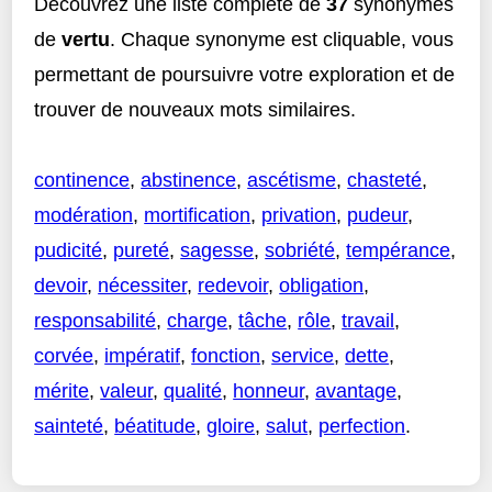
Découvrez une liste complète de
37
synonymes
de
vertu
. Chaque synonyme est cliquable, vous
permettant de poursuivre votre exploration et de
trouver de nouveaux mots similaires.
continence
,
abstinence
,
ascétisme
,
chasteté
,
modération
,
mortification
,
privation
,
pudeur
,
pudicité
,
pureté
,
sagesse
,
sobriété
,
tempérance
,
devoir
,
nécessiter
,
redevoir
,
obligation
,
responsabilité
,
charge
,
tâche
,
rôle
,
travail
,
corvée
,
impératif
,
fonction
,
service
,
dette
,
mérite
,
valeur
,
qualité
,
honneur
,
avantage
,
sainteté
,
béatitude
,
gloire
,
salut
,
perfection
.