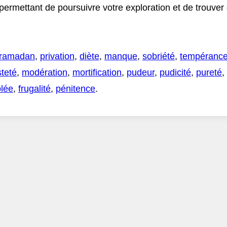
 permettant de poursuivre votre exploration et de trouve
ramadan
,
privation
,
diète
,
manque
,
sobriété
,
tempéranc
teté
,
modération
,
mortification
,
pudeur
,
pudicité
,
pureté
,
lée
,
frugalité
,
pénitence
.