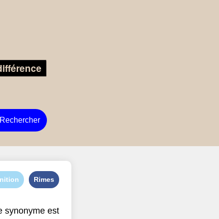
Rechercher
nition
Rimes
e synonyme est