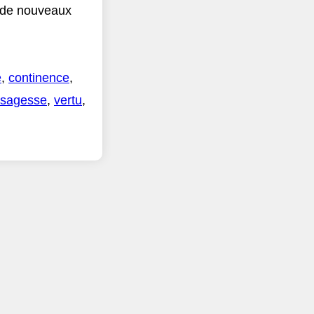
r de nouveaux
e
,
continence
,
sagesse
,
vertu
,