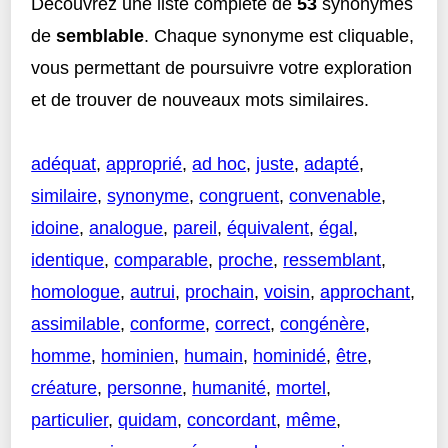
Découvrez une liste complète de
53
synonymes
de
semblable
. Chaque synonyme est cliquable,
vous permettant de poursuivre votre exploration
et de trouver de nouveaux mots similaires.
adéquat
,
approprié
,
ad hoc
,
juste
,
adapté
,
similaire
,
synonyme
,
congruent
,
convenable
,
idoine
,
analogue
,
pareil
,
équivalent
,
égal
,
identique
,
comparable
,
proche
,
ressemblant
,
homologue
,
autrui
,
prochain
,
voisin
,
approchant
,
assimilable
,
conforme
,
correct
,
congénère
,
homme
,
hominien
,
humain
,
hominidé
,
être
,
créature
,
personne
,
humanité
,
mortel
,
particulier
,
quidam
,
concordant
,
même
,