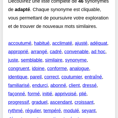
Découvrez une liste complète de
46
synonymes
de
adapté
. Chaque synonyme est cliquable,
vous permettant de poursuivre votre exploration
et de trouver de nouveaux mots similaires.
accoutumé
,
habitué
,
acclimaté
,
ajusté
,
adéquat
,
approprié
,
arrangé
,
cadré
,
convenable
,
ad hoc
,
juste
,
semblable
,
similaire
,
synonyme
,
congruent
,
idoine
,
conforme
,
analogue
,
identique
,
pareil
,
correct
,
coutumier
,
entraîné
,
familiarisé
,
endurci
,
abonné
,
client
,
dressé
,
façonné
,
formé
,
initié
,
apprivoisé
,
plié
,
progressif
,
graduel
,
ascendant
,
croissant
,
rythmé
,
régulier
,
tempéré
,
modulé
,
seyant
,