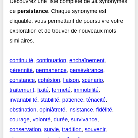
Découvrez une liste complète de
34
synonymes
de
persistance
. Chaque synonyme est
cliquable, vous permettant de poursuivre votre
exploration et de trouver de nouveaux mots
similaires.
continuité
,
continuation
,
enchaînement
,
pérennité
,
permanence
,
persévérance
,
constance
,
cohésion
,
liaison
,
scénario
,
traitement
,
fixité
,
fermeté
,
immobilité
,
invariabilité
,
stabilité
,
patience
,
ténacité
,
obstination
,
opiniâtreté
,
insistance
,
fidélité
,
courage
,
volonté
,
durée
,
survivance
,
conservation
,
survie
,
tradition
,
souvenir
,