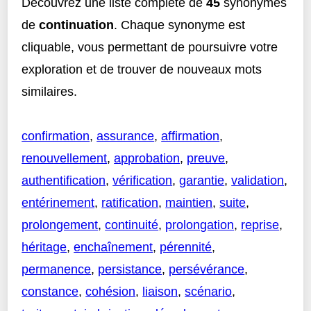
Découvrez une liste complète de
45
synonymes
de
continuation
. Chaque synonyme est
cliquable, vous permettant de poursuivre votre
exploration et de trouver de nouveaux mots
similaires.
confirmation
,
assurance
,
affirmation
,
renouvellement
,
approbation
,
preuve
,
authentification
,
vérification
,
garantie
,
validation
,
entérinement
,
ratification
,
maintien
,
suite
,
prolongement
,
continuité
,
prolongation
,
reprise
,
héritage
,
enchaînement
,
pérennité
,
permanence
,
persistance
,
persévérance
,
constance
,
cohésion
,
liaison
,
scénario
,