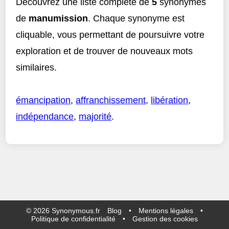
Découvrez une liste complète de
5
synonymes
de
manumission
. Chaque synonyme est
cliquable, vous permettant de poursuivre votre
exploration et de trouver de nouveaux mots
similaires.
émancipation
,
affranchissement
,
libération
,
indépendance
,
majorité
.
©
2026
Synonymous.fr
Blog
•
Mentions légales
•
Politique de confidentialité
•
Gestion des cookies