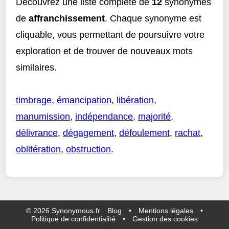
Découvrez une liste complète de
12
synonymes
de
affranchissement
. Chaque synonyme est
cliquable, vous permettant de poursuivre votre
exploration et de trouver de nouveaux mots
similaires.
timbrage
,
émancipation
,
libération
,
manumission
,
indépendance
,
majorité
,
délivrance
,
dégagement
,
défoulement
,
rachat
,
oblitération
,
obstruction
.
©
2026
Synonymous.fr
Blog
•
Mentions légales
•
Politique de confidentialité
•
Gestion des cookies