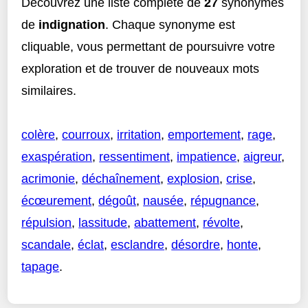
Découvrez une liste complète de
27
synonymes
de
indignation
. Chaque synonyme est
cliquable, vous permettant de poursuivre votre
exploration et de trouver de nouveaux mots
similaires.
colère
,
courroux
,
irritation
,
emportement
,
rage
,
exaspération
,
ressentiment
,
impatience
,
aigreur
,
acrimonie
,
déchaînement
,
explosion
,
crise
,
écœurement
,
dégoût
,
nausée
,
répugnance
,
répulsion
,
lassitude
,
abattement
,
révolte
,
scandale
,
éclat
,
esclandre
,
désordre
,
honte
,
tapage
.