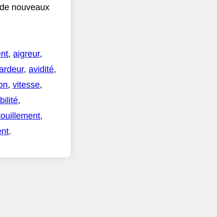
r de nouveaux
nt
,
aigreur
,
ardeur
,
avidité
,
ion
,
vitesse
,
abilité
,
touillement
,
ent
.