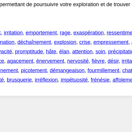
 permettant de poursuivre votre exploration et de trouve
x
,
irritation
,
emportement
,
rage
,
exaspération
,
ressentime
gnation
,
déchaînement
,
explosion
,
crise
,
empressement
,
vacité
,
promptitude
,
hâte
,
élan
,
attention
,
soin
,
précipitat
ce
,
agacement
,
énervement
,
nervosité
,
fièvre
,
désir
,
irrit
tinement
,
picotement
,
démangeaison
,
fourmillement
,
cha
té
,
brusquerie
,
irréflexion
,
impétuosité
,
frénésie
,
affolem