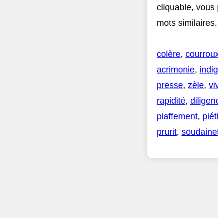
cliquable, vous
mots similaires.
colère
,
courrou
acrimonie
,
indi
presse
,
zèle
,
vi
rapidité
,
diligen
piaffement
,
pié
prurit
,
soudaine