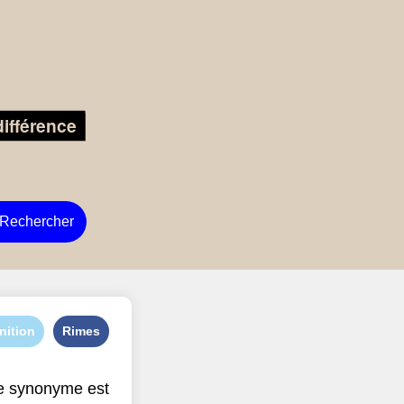
Rechercher
nition
Rimes
e synonyme est