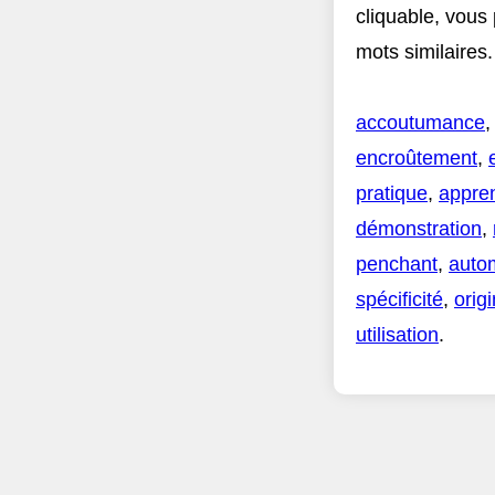
cliquable, vous
mots similaires.
accoutumance
encroûtement
,
pratique
,
appre
démonstration
,
penchant
,
auto
spécificité
,
origi
utilisation
.