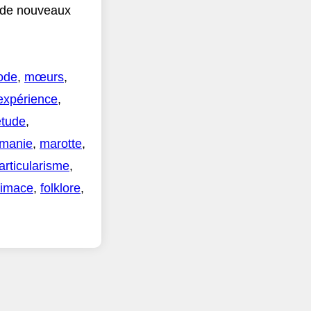
r de nouveaux
ode
,
mœurs
,
expérience
,
étude
,
manie
,
marotte
,
articularisme
,
rimace
,
folklore
,