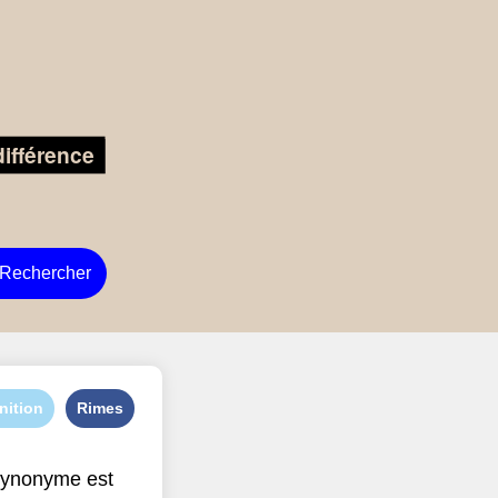
Rechercher
nition
Rimes
synonyme est