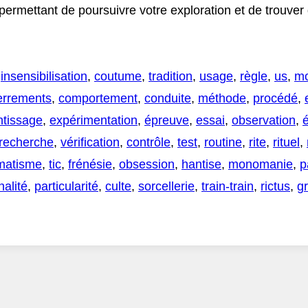
 permettant de poursuivre votre exploration et de trouve
,
insensibilisation
,
coutume
,
tradition
,
usage
,
règle
,
us
,
m
errements
,
comportement
,
conduite
,
méthode
,
procédé
,
ntissage
,
expérimentation
,
épreuve
,
essai
,
observation
,
recherche
,
vérification
,
contrôle
,
test
,
routine
,
rite
,
rituel
,
matisme
,
tic
,
frénésie
,
obsession
,
hantise
,
monomanie
,
p
nalité
,
particularité
,
culte
,
sorcellerie
,
train-train
,
rictus
,
g