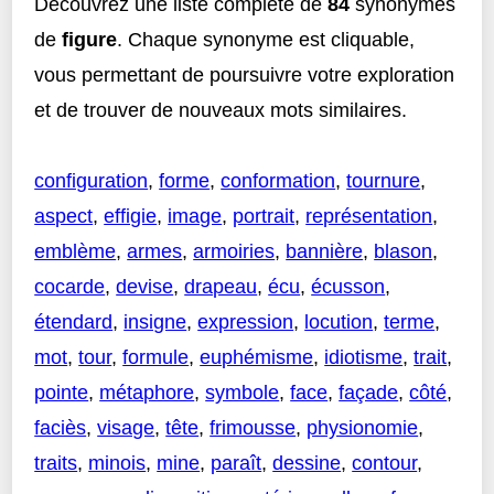
Découvrez une liste complète de
84
synonymes
de
figure
. Chaque synonyme est cliquable,
vous permettant de poursuivre votre exploration
et de trouver de nouveaux mots similaires.
configuration
,
forme
,
conformation
,
tournure
,
aspect
,
effigie
,
image
,
portrait
,
représentation
,
emblème
,
armes
,
armoiries
,
bannière
,
blason
,
cocarde
,
devise
,
drapeau
,
écu
,
écusson
,
étendard
,
insigne
,
expression
,
locution
,
terme
,
mot
,
tour
,
formule
,
euphémisme
,
idiotisme
,
trait
,
pointe
,
métaphore
,
symbole
,
face
,
façade
,
côté
,
faciès
,
visage
,
tête
,
frimousse
,
physionomie
,
traits
,
minois
,
mine
,
paraît
,
dessine
,
contour
,