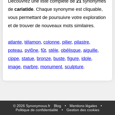
Découvrez une liste complète de
21
synonymes
de
cariatide
. Chaque synonyme est cliquable,
vous permettant de poursuivre votre exploration
et de trouver de nouveaux mots similaires.
atlante
,
télamon
,
colonne
,
pilier
,
pilastre
,
poteau
,
pylône
,
fût
,
stèle
,
obélisque
,
aiguille
,
cippe
,
statue
,
bronze
,
buste
,
figure
,
idole
,
image
,
marbre
,
monument
,
sculpture
.
©
2026
Synonymous.fr
Blog
•
Mentions légales
•
Politique de confidentialité
•
Gestion des cookies