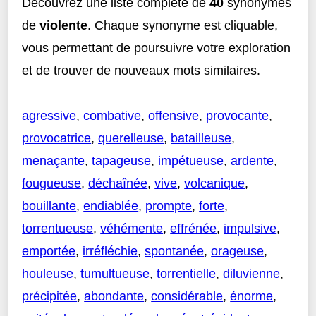
Découvrez une liste complète de
40
synonymes
de
violente
. Chaque synonyme est cliquable,
vous permettant de poursuivre votre exploration
et de trouver de nouveaux mots similaires.
agressive
,
combative
,
offensive
,
provocante
,
provocatrice
,
querelleuse
,
batailleuse
,
menaçante
,
tapageuse
,
impétueuse
,
ardente
,
fougueuse
,
déchaînée
,
vive
,
volcanique
,
bouillante
,
endiablée
,
prompte
,
forte
,
torrentueuse
,
véhémente
,
effrénée
,
impulsive
,
emportée
,
irréfléchie
,
spontanée
,
orageuse
,
houleuse
,
tumultueuse
,
torrentielle
,
diluvienne
,
précipitée
,
abondante
,
considérable
,
énorme
,