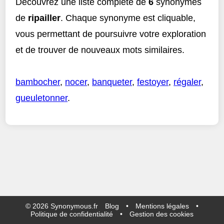
Découvrez une liste complète de
6
synonymes
de
ripailler
. Chaque synonyme est cliquable,
vous permettant de poursuivre votre exploration
et de trouver de nouveaux mots similaires.
bambocher
,
nocer
,
banqueter
,
festoyer
,
régaler
,
gueuletonner
.
©
2026
Synonymous.fr
Blog
•
Mentions légales
•
Politique de confidentialité
•
Gestion des cookies