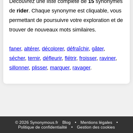
Découvrez une liste complète de
15
synonymes
de
rider
. Chaque synonyme est cliquable, vous
permettant de poursuivre votre exploration et de
trouver de nouveaux mots similaires.
faner
,
altérer
,
décolorer
,
défraîchir
,
gâter
,
sécher
,
ternir
,
défleurir
,
flétrir
,
froisser
,
raviner
,
sillonner
,
plisser
,
marquer
,
ravager
.
©
2026
Synonymous.fr
Blog
•
Mentions légales
•
Politique de confidentialité
•
Gestion des cookies