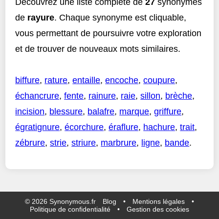
Découvrez une liste complète de
27
synonymes
de
rayure
. Chaque synonyme est cliquable,
vous permettant de poursuivre votre exploration
et de trouver de nouveaux mots similaires.
biffure
,
rature
,
entaille
,
encoche
,
coupure
,
échancrure
,
fente
,
rainure
,
raie
,
sillon
,
brèche
,
incision
,
blessure
,
balafre
,
marque
,
griffure
,
égratignure
,
écorchure
,
éraflure
,
hachure
,
trait
,
zébrure
,
strie
,
striure
,
marbrure
,
ligne
,
bande
.
©
2026
Synonymous.fr
Blog
•
Mentions légales
•
Politique de confidentialité
•
Gestion des cookies