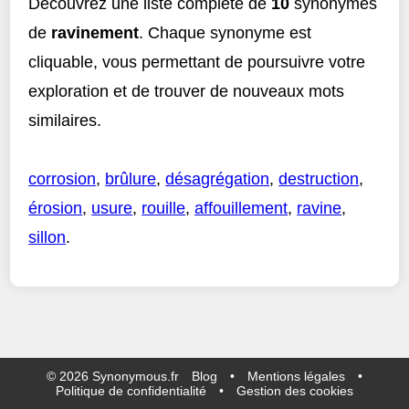
Découvrez une liste complète de
10
synonymes
de
ravinement
. Chaque synonyme est
cliquable, vous permettant de poursuivre votre
exploration et de trouver de nouveaux mots
similaires.
corrosion
,
brûlure
,
désagrégation
,
destruction
,
érosion
,
usure
,
rouille
,
affouillement
,
ravine
,
sillon
.
©
2026
Synonymous.fr
Blog
•
Mentions légales
•
Politique de confidentialité
•
Gestion des cookies