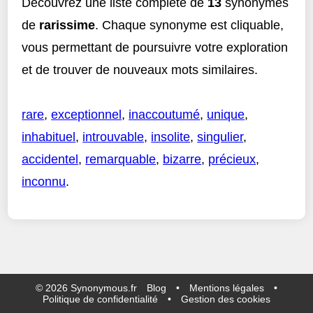
Découvrez une liste complète de
13
synonymes
de
rarissime
. Chaque synonyme est cliquable,
vous permettant de poursuivre votre exploration
et de trouver de nouveaux mots similaires.
rare
,
exceptionnel
,
inaccoutumé
,
unique
,
inhabituel
,
introuvable
,
insolite
,
singulier
,
accidentel
,
remarquable
,
bizarre
,
précieux
,
inconnu
.
©
2026
Synonymous.fr
Blog
•
Mentions légales
•
Politique de confidentialité
•
Gestion des cookies