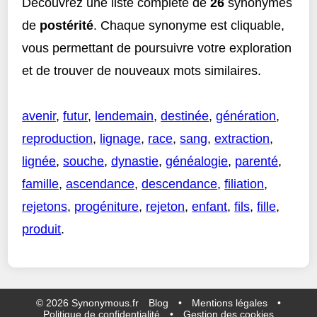
Découvrez une liste complète de
26
synonymes
de
postérité
. Chaque synonyme est cliquable,
vous permettant de poursuivre votre exploration
et de trouver de nouveaux mots similaires.
avenir
,
futur
,
lendemain
,
destinée
,
génération
,
reproduction
,
lignage
,
race
,
sang
,
extraction
,
lignée
,
souche
,
dynastie
,
généalogie
,
parenté
,
famille
,
ascendance
,
descendance
,
filiation
,
rejetons
,
progéniture
,
rejeton
,
enfant
,
fils
,
fille
,
produit
.
©
2026
Synonymous.fr
Blog
•
Mentions légales
•
Politique de confidentialité
•
Gestion des cookies