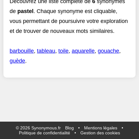
Découvrez une liste complète de
6
synonymes
de
pastel
. Chaque synonyme est cliquable,
vous permettant de poursuivre votre exploration
et de trouver de nouveaux mots similaires.
barbouille
,
tableau
,
toile
,
aquarelle
,
gouache
,
guède
.
©
2026
Synonymous.fr
Blog
•
Mentions légales
•
Politique de confidentialité
•
Gestion des cookies