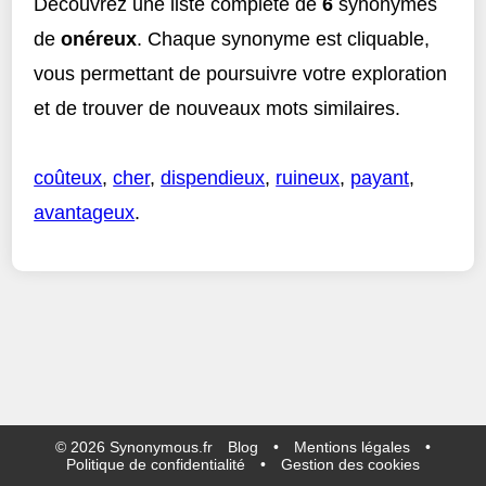
Découvrez une liste complète de
6
synonymes
de
onéreux
. Chaque synonyme est cliquable,
vous permettant de poursuivre votre exploration
et de trouver de nouveaux mots similaires.
coûteux
,
cher
,
dispendieux
,
ruineux
,
payant
,
avantageux
.
©
2026
Synonymous.fr
Blog
•
Mentions légales
•
Politique de confidentialité
•
Gestion des cookies