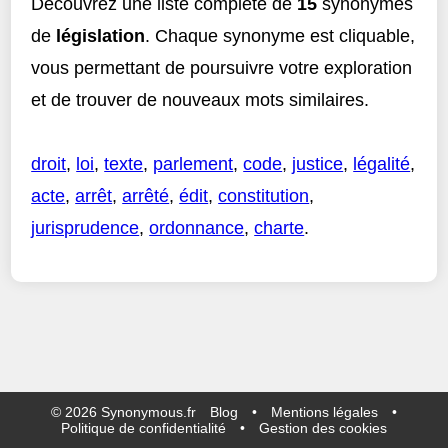
Découvrez une liste complète de
15
synonymes
de
législation
. Chaque synonyme est cliquable,
vous permettant de poursuivre votre exploration
et de trouver de nouveaux mots similaires.
droit
,
loi
,
texte
,
parlement
,
code
,
justice
,
légalité
,
acte
,
arrêt
,
arrêté
,
édit
,
constitution
,
jurisprudence
,
ordonnance
,
charte
.
©
2026
Synonymous.fr
Blog
•
Mentions légales
•
Politique de confidentialité
•
Gestion des cookies