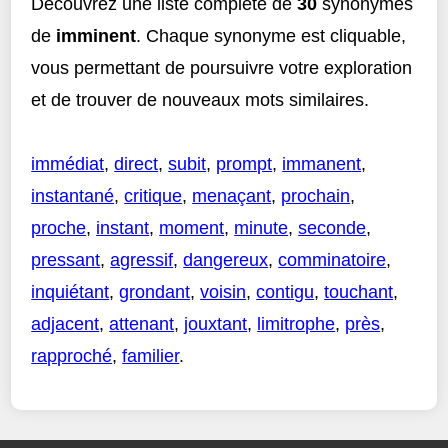
Découvrez une liste complète de
30
synonymes
de
imminent
. Chaque synonyme est cliquable,
vous permettant de poursuivre votre exploration
et de trouver de nouveaux mots similaires.
immédiat
,
direct
,
subit
,
prompt
,
immanent
,
instantané
,
critique
,
menaçant
,
prochain
,
proche
,
instant
,
moment
,
minute
,
seconde
,
pressant
,
agressif
,
dangereux
,
comminatoire
,
inquiétant
,
grondant
,
voisin
,
contigu
,
touchant
,
adjacent
,
attenant
,
jouxtant
,
limitrophe
,
près
,
rapproché
,
familier
.