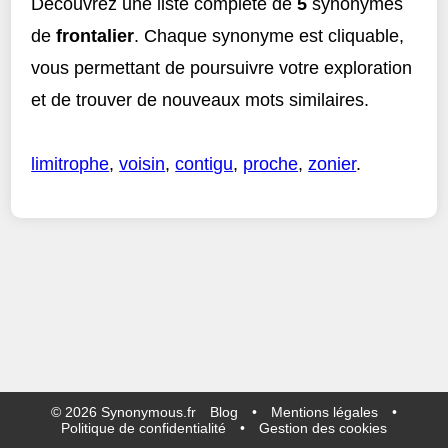
Découvrez une liste complète de
5
synonymes
de
frontalier
. Chaque synonyme est cliquable,
vous permettant de poursuivre votre exploration
et de trouver de nouveaux mots similaires.
limitrophe
,
voisin
,
contigu
,
proche
,
zonier
.
©
2026
Synonymous.fr
Blog
•
Mentions légales
•
Politique de confidentialité
•
Gestion des cookies