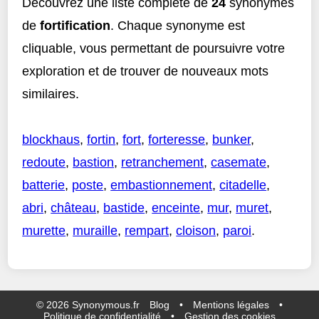
Découvrez une liste complète de
24
synonymes
de
fortification
. Chaque synonyme est
cliquable, vous permettant de poursuivre votre
exploration et de trouver de nouveaux mots
similaires.
blockhaus
,
fortin
,
fort
,
forteresse
,
bunker
,
redoute
,
bastion
,
retranchement
,
casemate
,
batterie
,
poste
,
embastionnement
,
citadelle
,
abri
,
château
,
bastide
,
enceinte
,
mur
,
muret
,
murette
,
muraille
,
rempart
,
cloison
,
paroi
.
©
2026
Synonymous.fr
Blog
•
Mentions légales
•
Politique de confidentialité
•
Gestion des cookies