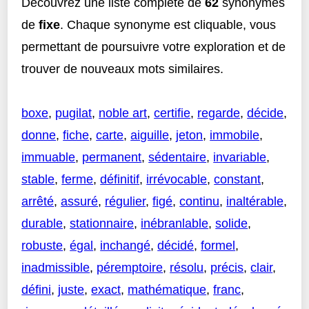
Découvrez une liste complète de
62
synonymes
de
fixe
. Chaque synonyme est cliquable, vous
permettant de poursuivre votre exploration et de
trouver de nouveaux mots similaires.
boxe
,
pugilat
,
noble art
,
certifie
,
regarde
,
décide
,
donne
,
fiche
,
carte
,
aiguille
,
jeton
,
immobile
,
immuable
,
permanent
,
sédentaire
,
invariable
,
stable
,
ferme
,
définitif
,
irrévocable
,
constant
,
arrêté
,
assuré
,
régulier
,
figé
,
continu
,
inaltérable
,
durable
,
stationnaire
,
inébranlable
,
solide
,
robuste
,
égal
,
inchangé
,
décidé
,
formel
,
inadmissible
,
péremptoire
,
résolu
,
précis
,
clair
,
défini
,
juste
,
exact
,
mathématique
,
franc
,