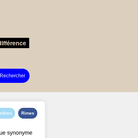
Rechercher
nition
Rimes
que synonyme