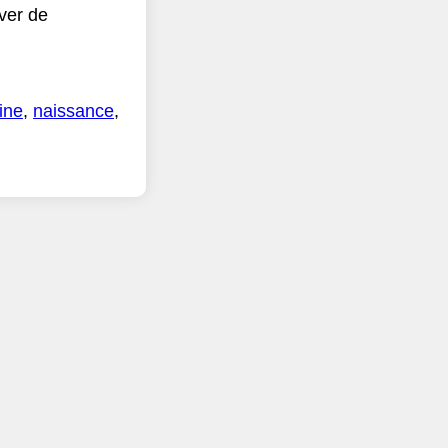
uver de
ine
,
naissance
,