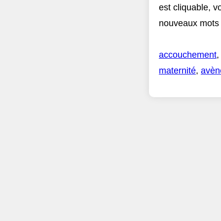
est cliquable, v
nouveaux mots s
accouchement
maternité
,
avèn