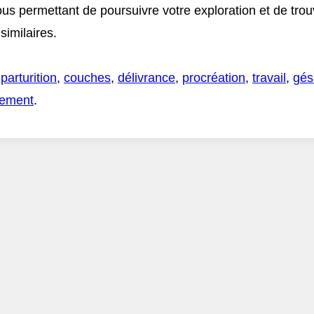
ous permettant de poursuivre votre exploration et de tro
imilaires.
,
parturition
,
couches
,
délivrance
,
procréation
,
travail
,
gés
ement
.