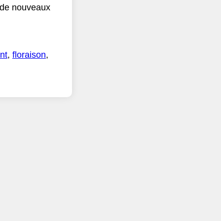
r de nouveaux
nt
,
floraison
,