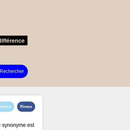
Rechercher
nition
Rimes
e synonyme est