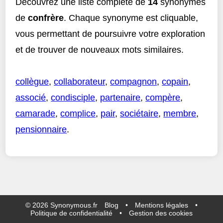
Découvrez une liste complète de
14
synonymes
de
confrère
. Chaque synonyme est cliquable,
vous permettant de poursuivre votre exploration
et de trouver de nouveaux mots similaires.
collègue
,
collaborateur
,
compagnon
,
copain
,
associé
,
condisciple
,
partenaire
,
compère
,
camarade
,
complice
,
pair
,
sociétaire
,
membre
,
pensionnaire
.
©
2026
Synonymous.fr
Blog
•
Mentions légales
•
Politique de confidentialité
•
Gestion des cookies