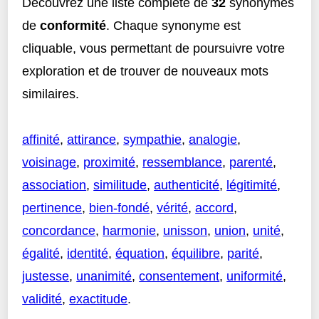
Découvrez une liste complète de
32
synonymes
de
conformité
. Chaque synonyme est
cliquable, vous permettant de poursuivre votre
exploration et de trouver de nouveaux mots
similaires.
affinité
,
attirance
,
sympathie
,
analogie
,
voisinage
,
proximité
,
ressemblance
,
parenté
,
association
,
similitude
,
authenticité
,
légitimité
,
pertinence
,
bien-fondé
,
vérité
,
accord
,
concordance
,
harmonie
,
unisson
,
union
,
unité
,
égalité
,
identité
,
équation
,
équilibre
,
parité
,
justesse
,
unanimité
,
consentement
,
uniformité
,
validité
,
exactitude
.