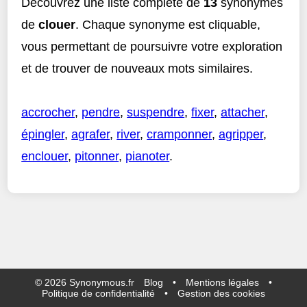
Découvrez une liste complète de
13
synonymes
de
clouer
. Chaque synonyme est cliquable,
vous permettant de poursuivre votre exploration
et de trouver de nouveaux mots similaires.
accrocher
,
pendre
,
suspendre
,
fixer
,
attacher
,
épingler
,
agrafer
,
river
,
cramponner
,
agripper
,
enclouer
,
pitonner
,
pianoter
.
©
2026
Synonymous.fr
Blog
•
Mentions légales
•
Politique de confidentialité
•
Gestion des cookies