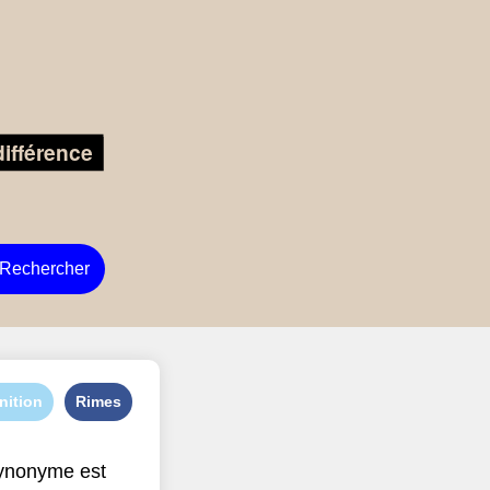
Rechercher
nition
Rimes
ynonyme est