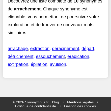
Découvrez une liste complète de
10
synonymes
de
arrachement
. Chaque synonyme est
cliquable, vous permettant de poursuivre votre
exploration et de trouver de nouveaux mots
similaires.
arrachage
,
extraction
,
déracinement
,
départ
,
défrichement
,
essouchement
,
éradication
,
extirpation
,
épilation
,
avulsion
.
©
2026
Synonymous.fr
Blog
•
Mentions légales
•
Politique de confidentialité
•
Gestion des cookies