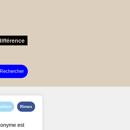
Rechercher
nition
Rimes
nonyme est