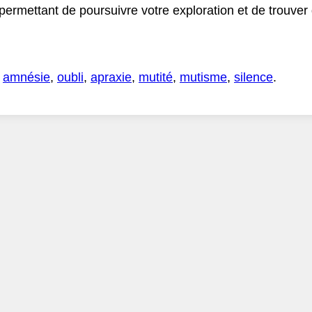
 permettant de poursuivre votre exploration et de trouve
,
amnésie
,
oubli
,
apraxie
,
mutité
,
mutisme
,
silence
.