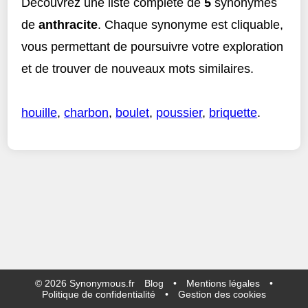
Découvrez une liste complète de
5
synonymes
de
anthracite
. Chaque synonyme est cliquable,
vous permettant de poursuivre votre exploration
et de trouver de nouveaux mots similaires.
houille
,
charbon
,
boulet
,
poussier
,
briquette
.
©
2026
Synonymous.fr
Blog
•
Mentions légales
•
Politique de confidentialité
•
Gestion des cookies