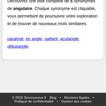
Découvrez une liste complète de
5
synonymes
de
angulaire
. Chaque synonyme est cliquable,
vous permettant de poursuivre votre exploration
et de trouver de nouveaux mots similaires.
paralysé
,
en angle
,
saillant
,
acutangle
,
obtusangle
.
©
2026
Synonymous.fr
Blog
•
Mentions légales
•
Politique de confidentialité
•
Gestion des cookies