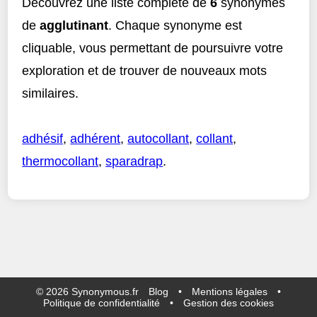
Découvrez une liste complète de
6
synonymes
de
agglutinant
. Chaque synonyme est
cliquable, vous permettant de poursuivre votre
exploration et de trouver de nouveaux mots
similaires.
adhésif
,
adhérent
,
autocollant
,
collant
,
thermocollant
,
sparadrap
.
©
2026
Synonymous.fr
Blog
•
Mentions légales
•
Politique de confidentialité
•
Gestion des cookies