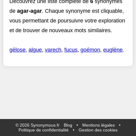
Découvrez une liste complète de
6
synonymes
de
agar-agar
. Chaque synonyme est cliquable,
vous permettant de poursuivre votre exploration
et de trouver de nouveaux mots similaires.
gélose
,
algue
,
varech
,
fucus
,
goémon
,
euglène
.
©
2026
Synonymous.fr
Blog
•
Mentions légales
•
Politique de confidentialité
•
Gestion des cookies