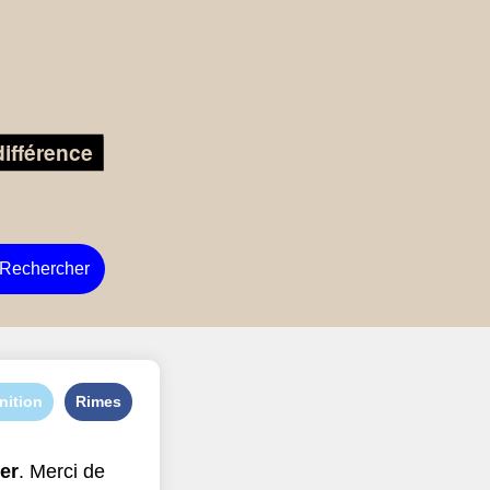
Rechercher
nition
Rimes
ner
. Merci de