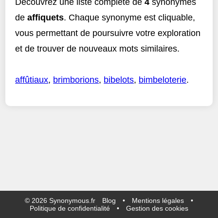
Découvrez une liste complète de
4
synonymes
de
affiquets
. Chaque synonyme est cliquable,
vous permettant de poursuivre votre exploration
et de trouver de nouveaux mots similaires.
affûtiaux
,
brimborions
,
bibelots
,
bimbeloterie
.
©
2026
Synonymous.fr
Blog
•
Mentions légales
•
Politique de confidentialité
•
Gestion des cookies