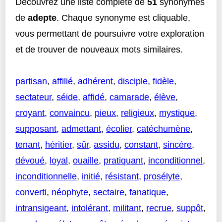
Découvrez une liste complète de
51
synonymes
de
adepte
. Chaque synonyme est cliquable,
vous permettant de poursuivre votre exploration
et de trouver de nouveaux mots similaires.
partisan
,
affilié
,
adhérent
,
disciple
,
fidèle
,
sectateur
,
séide
,
affidé
,
camarade
,
élève
,
croyant
,
convaincu
,
pieux
,
religieux
,
mystique
,
supposant
,
admettant
,
écolier
,
catéchumène
,
tenant
,
héritier
,
sûr
,
assidu
,
constant
,
sincère
,
dévoué
,
loyal
,
ouaille
,
pratiquant
,
inconditionnel
,
inconditionnelle
,
initié
,
résistant
,
prosélyte
,
converti
,
néophyte
,
sectaire
,
fanatique
,
intransigeant
,
intolérant
,
militant
,
recrue
,
suppôt
,