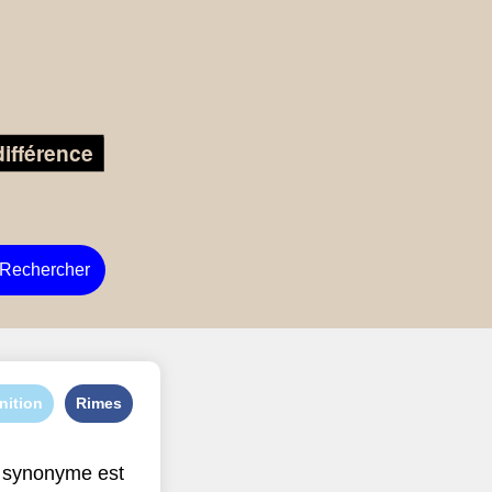
Rechercher
nition
Rimes
 synonyme est