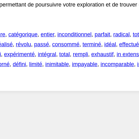
 permettant de poursuivre votre exploration et de trouve
ire
,
catégorique
,
entier
,
inconditionnel
,
parfait
,
radical
,
tot
éalisé
,
révolu
,
passé
,
consommé
,
terminé
,
idéal
,
effectué
i
,
expérimenté
,
intégral
,
total
,
rempli
,
exhaustif
,
in exten
orné
,
défini
,
limité
,
inimitable
,
impayable
,
incomparable
,
.