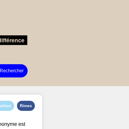
Rechercher
nition
Rimes
nonyme est