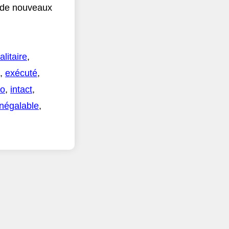
r de nouveaux
alitaire
,
,
exécuté
,
so
,
intact
,
inégalable
,