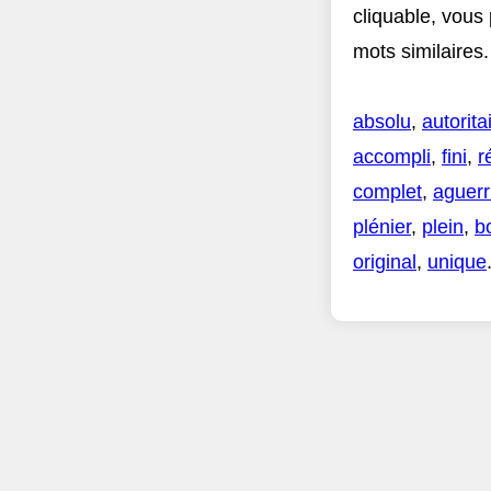
cliquable, vous
mots similaires.
absolu
,
autorita
accompli
,
fini
,
r
complet
,
aguerr
plénier
,
plein
,
b
original
,
unique