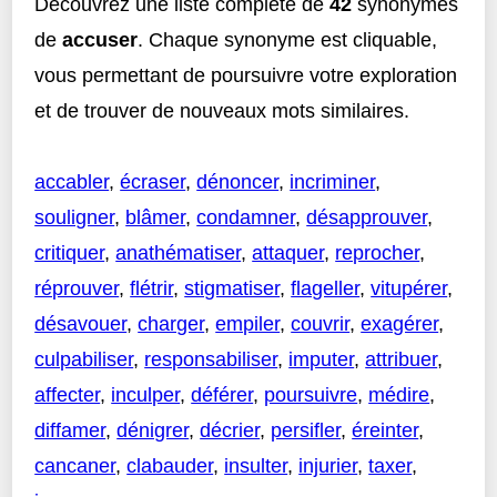
Découvrez une liste complète de
42
synonymes
de
accuser
. Chaque synonyme est cliquable,
vous permettant de poursuivre votre exploration
et de trouver de nouveaux mots similaires.
accabler
,
écraser
,
dénoncer
,
incriminer
,
souligner
,
blâmer
,
condamner
,
désapprouver
,
critiquer
,
anathématiser
,
attaquer
,
reprocher
,
réprouver
,
flétrir
,
stigmatiser
,
flageller
,
vitupérer
,
désavouer
,
charger
,
empiler
,
couvrir
,
exagérer
,
culpabiliser
,
responsabiliser
,
imputer
,
attribuer
,
affecter
,
inculper
,
déférer
,
poursuivre
,
médire
,
diffamer
,
dénigrer
,
décrier
,
persifler
,
éreinter
,
cancaner
,
clabauder
,
insulter
,
injurier
,
taxer
,