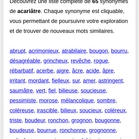
Découvrez une liste complète de
65
synonymes
de
acariâtre
. Chaque synonyme est cliquable,
vous permettant de poursuivre votre exploration
et de trouver de nouveaux mots similaires.
abrupt
,
acrimonieux
,
atrabilaire
,
bougon
,
bourru
,
désagréable
,
grincheux
,
revêche
,
rogue
,
rébarbatif
,
acerbe
,
aigre
,
âcre
,
acide
,
âpre
,
irritant
,
mordant
,
fielleux
,
sur
,
amer
,
astringent
,
saumâtre
,
vert
,
fiel
,
bilieuse
,
soucieuse
,
pessimiste
,
morose
,
mélancolique
,
sombre
,
coléreuse
,
irascible
,
bilieux
,
soucieux
,
coléreux
,
triste
,
boudeur
,
ronchon
,
grognon
,
bougonne
,
boudeuse
,
bourrue
,
ronchonne
,
grognonne
,