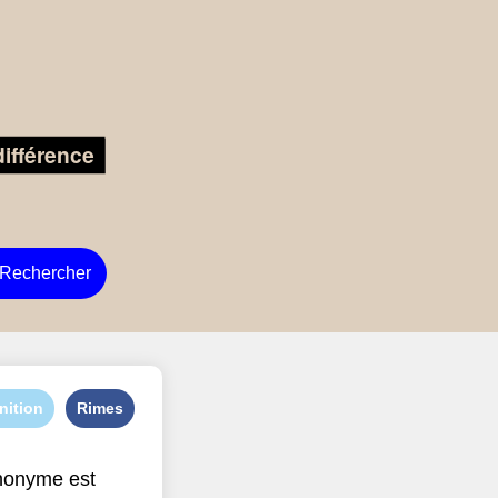
Rechercher
nition
Rimes
nonyme est