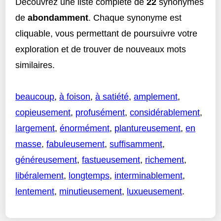
Découvrez une liste complète de
22
synonymes
de
abondamment
. Chaque synonyme est
cliquable, vous permettant de poursuivre votre
exploration et de trouver de nouveaux mots
similaires.
beaucoup
,
à foison
,
à satiété
,
amplement
,
copieusement
,
profusément
,
considérablement
,
largement
,
énormément
,
plantureusement
,
en
masse
,
fabuleusement
,
suffisamment
,
généreusement
,
fastueusement
,
richement
,
libéralement
,
longtemps
,
interminablement
,
lentement
,
minutieusement
,
luxueusement
.