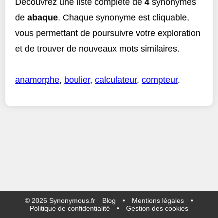
Découvrez une liste complète de
4
synonymes
de
abaque
. Chaque synonyme est cliquable,
vous permettant de poursuivre votre exploration
et de trouver de nouveaux mots similaires.
anamorphe
,
boulier
,
calculateur
,
compteur
.
©
2026
Synonymous.fr
Blog
•
Mentions légales
•
Politique de confidentialité
•
Gestion des cookies