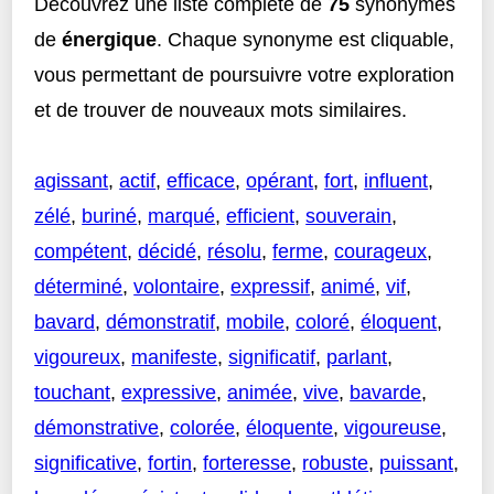
Découvrez une liste complète de
75
synonymes
de
énergique
. Chaque synonyme est cliquable,
vous permettant de poursuivre votre exploration
et de trouver de nouveaux mots similaires.
agissant
,
actif
,
efficace
,
opérant
,
fort
,
influent
,
zélé
,
buriné
,
marqué
,
efficient
,
souverain
,
compétent
,
décidé
,
résolu
,
ferme
,
courageux
,
déterminé
,
volontaire
,
expressif
,
animé
,
vif
,
bavard
,
démonstratif
,
mobile
,
coloré
,
éloquent
,
vigoureux
,
manifeste
,
significatif
,
parlant
,
touchant
,
expressive
,
animée
,
vive
,
bavarde
,
démonstrative
,
colorée
,
éloquente
,
vigoureuse
,
significative
,
fortin
,
forteresse
,
robuste
,
puissant
,